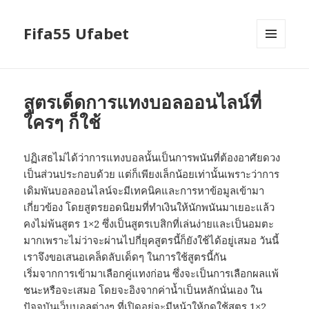
Fifa55 Ufabet
MENU
AND
WIDGETS
สูตรเด็ดการแทงบอลออนไลน์ที่
ใครๆ ก็ใช้
ปฏิเสธไม่ได้ว่าการแทงบอลนั้นเป็นการพนันที่ต้องอาศัยดวง
เป็นส่วนประกอบด้วย แต่ก็เพียงเล็กน้อยเท่านั้นเพราะว่าการ
เดิมพันบอลออนไลน์จะมีเทคนิคและการหาข้อมูลเข้ามา
เกี่ยวข้อง โดยสูตรยอดนิยมที่ทำเงินให้นักพนันมาเยอะแล้ว
คงไม่พ้นสูตร 1×2 ซึ่งเป็นสูตรเบสิกที่เล่นง่ายและเป็นอมตะ
มากเพราะไม่ว่าจะผ่านไปกี่ยุคสูตรนี้ก็ยังใช้ได้อยู่เสมอ วันนี้
เราจึงขอเสนอเคล็ดลับเด็ดๆ ในการใช้สูตรนี้กัน
เริ่มจากการเข้ามาเลือกคู่แทงก่อน ซึ่งจะเป็นการเลือกผลแพ้
ชนะหรือจะเสมอ โดยจะอิงจากค่าน้ำเป็นหลักนั่นเอง ใน
ปัจจุบันเว็บบอลต่างๆ ที่เปิดอยู่จะมีหน้าให้กดใช้สูตร 1×2