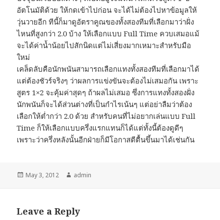
อัตโนมัติด้วย ให้กดเข้าไปก่อน จะได้ไม่ต้องไปหาข้อมูลให้
วุ่นวายอีก ทีนี้ก็มาดูอัตราคูณของทั้งสองทีมที่เลือกมาว่าฝั่ง
ไหนที่สูงกว่า 2.0 บ้าง ให้เลือกแบบ Full Time ควบเสมอแม้
จะได้ค่าน้ำน้อยไปสักนิดแต่ไม่เสี่ยงมากเหมาะสำหรับมือ
ใหม่
เคล็ดลับคือนักพนันสามารถเลือกแทงทั้งสองทีมที่เลือกมาได้
แต่ต้องชัวร์จริงๆ ว่าผลการแข่งขันจะต้องไม่เสมอกัน เพราะ
สูตร 1×2 จะคุ้มค่าสุดๆ ถ้าผลไม่เสมอ ซึ่งการแทงทั้งสองฝั่ง
นักพนันก็จะได้ส่วนต่างที่เป็นกำไรเน้นๆ แต่อย่าลืมว่าต้อง
เลือกให้ต่ำกว่า 2.0 ด้วย สำหรับคนที่ไม่อยากเล่นแบบ Full
Time ก็ให้เลือกแบบครึ่งแรกแทนก็ได้แต่ทั้งนี้ต้องดูดีๆ
เพราะว่าครึ่งหลังนั้นอีกฝ่ายก็มีโอกาสตีตื้นขึ้นมาได้เช่นกัน
Posted
Author
May 3, 2012
admin
on
Leave a Reply